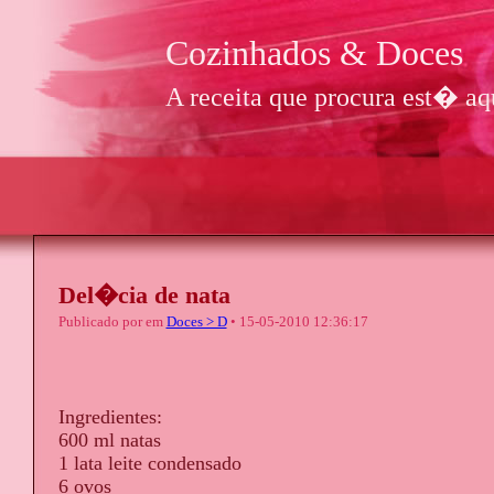
Cozinhados & Doces
A receita que procura est� aqu
Del�cia de nata
Publicado por
em
Doces > D
• 15-05-2010 12:36:17
Ingredientes:
600 ml natas
1 lata leite condensado
6 ovos