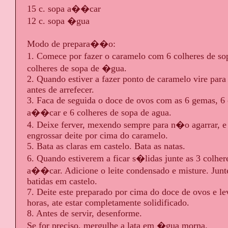
15 c. sopa a��car
12 c. sopa �gua
Modo de prepara��o:
1. Comece por fazer o caramelo com 6 colheres de s
colheres de sopa de �gua.
2. Quando estiver a fazer ponto de caramelo vire para
antes de arrefecer.
3. Faca de seguida o doce de ovos com as 6 gemas, 6 
a��car e 6 colheres de sopa de agua.
4. Deixe ferver, mexendo sempre para n�o agarrar,
engrossar deite por cima do caramelo.
5. Bata as claras em castelo. Bata as natas.
6. Quando estiverem a ficar s�lidas junte as 3 colher
a��car. Adicione o leite condensado e misture. Junte
batidas em castelo.
7. Deite este preparado por cima do doce de ovos e l
horas, ate estar completamente solidificado.
8. Antes de servir, desenforme.
Se for preciso, mergulhe a lata em �gua morna.